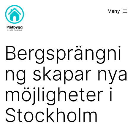
Hoppa
Plat-
Meny
till
bygg.nu
innehåll
Bergsprängni
ng skapar nya
möjligheter i
Stockholm