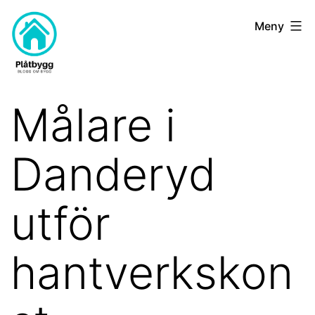
Hoppa
Plat-
Meny
till
bygg.nu
innehåll
Målare i
Danderyd
utför
hantverkskon