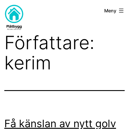
Hoppa
Plat-
Meny
till
bygg.nu
innehåll
Författare:
kerim
Få känslan av nytt golv